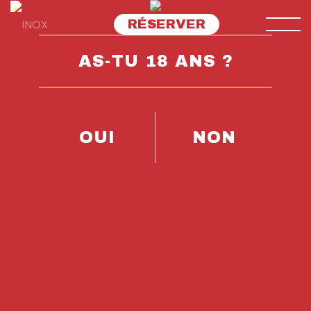
Aller
RÉSERVER
au
contenu
AS-TU 18 ANS ?
OUI
NON