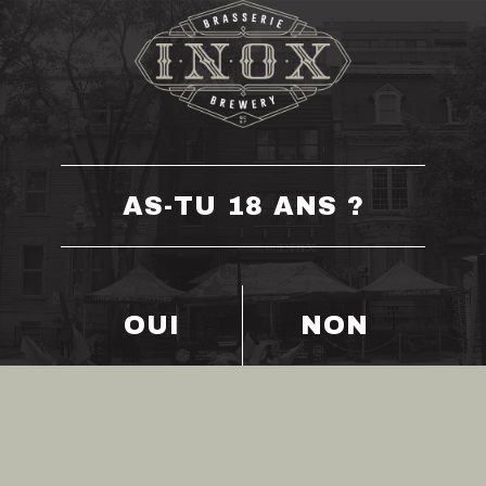
Aller
0
RÉSERVER
au
contenu
AS-TU 18 ANS ?
OUI
NON