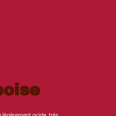
oise
re légèrement acide, très