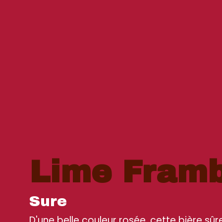
Lime Framb
Sure
D'une belle couleur rosée, cette bière sû