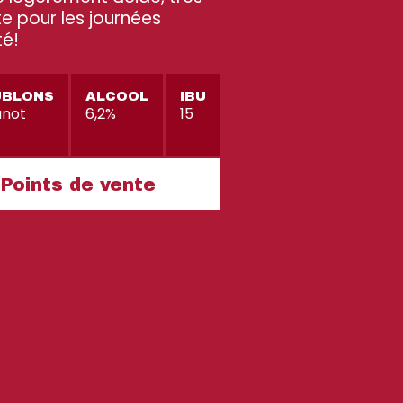
e pour les journées
té!
UBLONS
ALCOOL
IBU
anot
6,2%
15
Points de vente