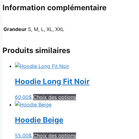
Bourgogne
Information complémentaire
Grandeur
S, M, L, XL, XXL
Produits similaires
Hoodie Long Fit Noir
Ce
60,00
$
Choix des options
produit
a
Hoodie Beige
plusieurs
variations.
Les
Ce
55,00
$
Choix des options