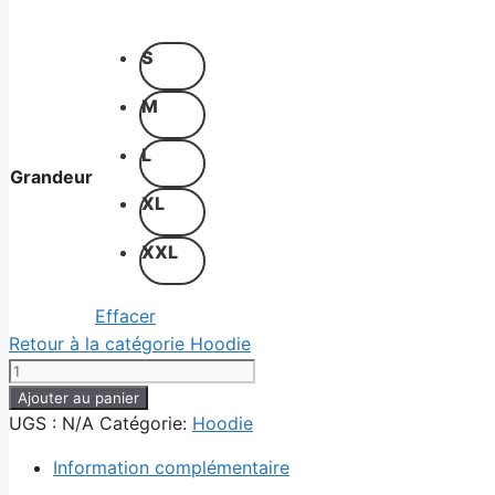
S
M
L
Grandeur
XL
XXL
Effacer
Retour à la catégorie Hoodie
quantité
de
Ajouter au panier
Hoodie
UGS :
N/A
Catégorie:
Hoodie
Long
Information complémentaire
Fit