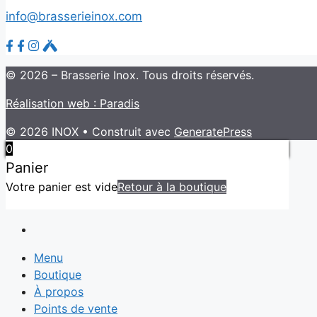
info@brasserieinox.com
©
2026 – Brasserie Inox. Tous droits réservés.
Réalisation web : Paradis
© 2026 INOX
• Construit avec
GeneratePress
0
Panier
Votre panier est vide
Retour à la boutique
Menu
Boutique
À propos
Points de vente