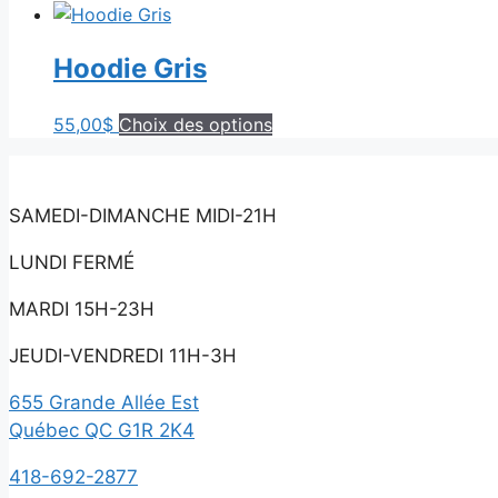
options
produit
peuvent
a
être
Hoodie Gris
plusieurs
choisies
variations.
sur
Les
Ce
55,00
$
Choix des options
la
options
produit
page
peuvent
a
du
être
plusieurs
SAMEDI-DIMANCHE MIDI-21H
produit
choisies
variations.
sur
Les
LUNDI FERMÉ
la
options
page
MARDI 15H-23H
peuvent
du
être
JEUDI-VENDREDI 11H-3H
produit
choisies
sur
655 Grande Allée Est
la
Québec QC G1R 2K4
page
du
418-692-2877
produit